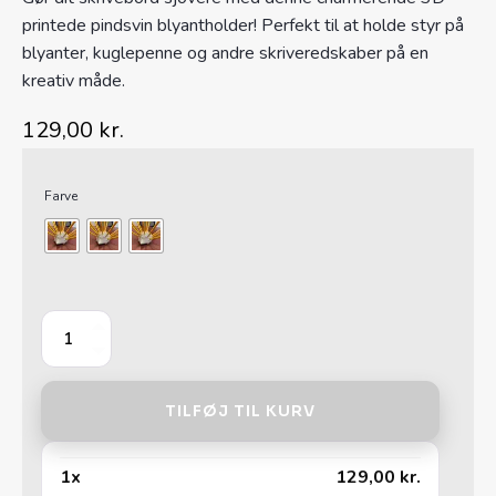
printede pindsvin blyantholder! Perfekt til at holde styr på
blyanter, kuglepenne og andre skriveredskaber på en
kreativ måde.
129,00
kr.
Alternative:
Farve
Pindsvin
blyantholder
antal
TILFØJ TIL KURV
1
x
129,00
kr.