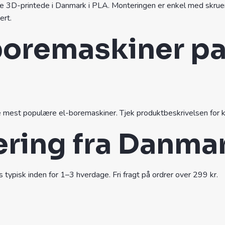
3D-printede i Danmark i PLA. Monteringen er enkel med skruer i
ert.
 boremaskiner p
e mest populære el-boremaskiner. Tjek produktbeskrivelsen for k
ering fra Danma
s typisk inden for 1–3 hverdage. Fri fragt på ordrer over 299 kr.