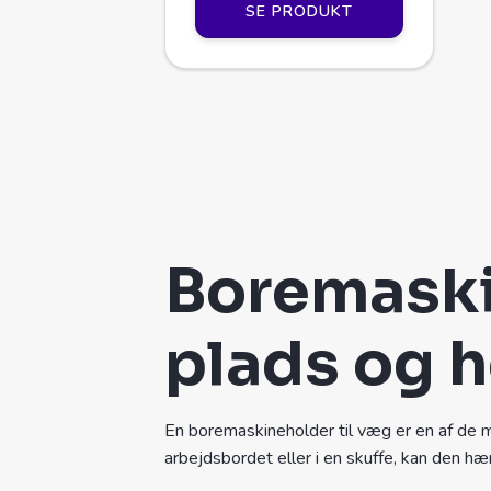
SE PRODUKT
Boremaskin
plads og 
En boremaskineholder til væg er en af de m
arbejdsbordet eller i en skuffe, kan den hæ