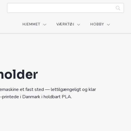
HJEMMET
VÆRKTØJ
HOBBY
holder
emaskine et fast sted — lettilgængeligt og klar
-printede i Danmark i holdbart PLA.