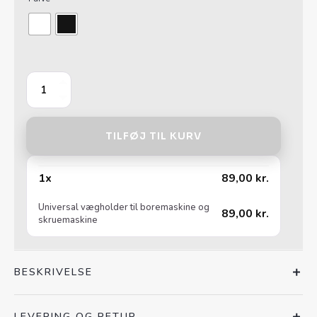
Universal
vægholder
til
boremaskine
TILFØJ TIL KURV
og
skruemaskine
antal
1
x
89,00
kr.
Universal vægholder til boremaskine og
89,00
kr.
skruemaskine
BESKRIVELSE
LEVERING OG RETUR